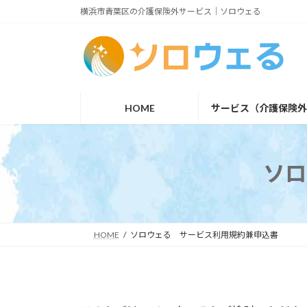
コ
ナ
横浜市青葉区の介護保険外サービス｜ソロウェる
ン
ビ
テ
ゲ
ン
ー
ツ
シ
HOME
サービス（介護保険
へ
ョ
ス
ン
キ
に
ソロ
ッ
移
プ
動
HOME
ソロウェる サービス利用規約兼申込書