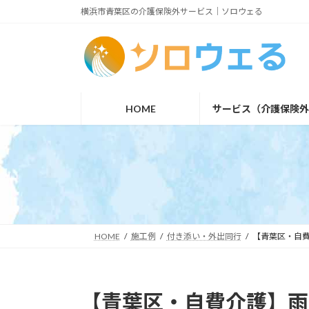
コ
ナ
横浜市青葉区の介護保険外サービス｜ソロウェる
ン
ビ
テ
ゲ
ン
ー
ツ
シ
HOME
サービス（介護保険
へ
ョ
ス
ン
キ
に
ッ
移
プ
動
HOME
施工例
付き添い・外出同行
【青葉区・自
【青葉区・自費介護】雨