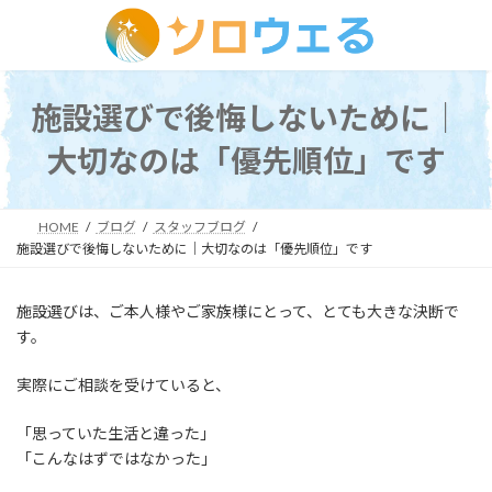
コ
ナ
ン
ビ
テ
ゲ
ン
ー
施設選びで後悔しないために｜
ツ
シ
へ
ョ
大切なのは「優先順位」です
ス
ン
キ
に
ッ
移
HOME
ブログ
スタッフブログ
プ
動
施設選びで後悔しないために｜大切なのは「優先順位」です
施設選びは、ご本人様やご家族様にとって、とても大きな決断で
す。
実際にご相談を受けていると、
「思っていた生活と違った」
「こんなはずではなかった」