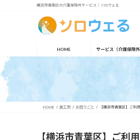
コ
ナ
横浜市青葉区の介護保険外サービス｜ソロウェる
ン
ビ
テ
ゲ
ン
ー
ツ
シ
HOME
サービス（介護保険
へ
ョ
ス
ン
キ
に
ッ
移
プ
動
HOME
施工例
お困りごと
【横浜市青葉区】ご利
【横浜市青葉区】ご利用