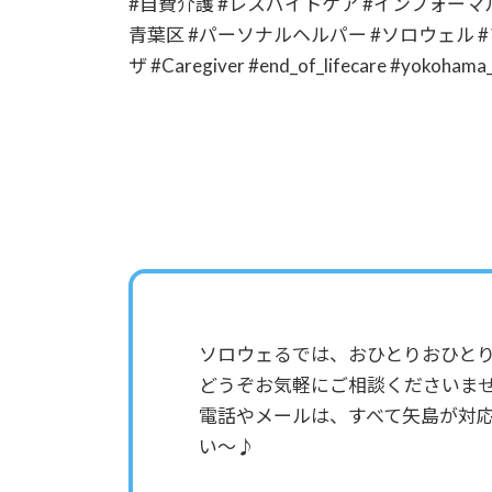
#自費介護 #レスパイトケア #インフォーマル
青葉区 #パーソナルヘルパー #ソロウェル #
ザ #Caregiver #end_of_lifecare #yokohama_c
ソロウェるでは、おひとりおひと
どうぞお気軽にご相談くださいま
電話やメールは、すべて矢島が対
い～♪