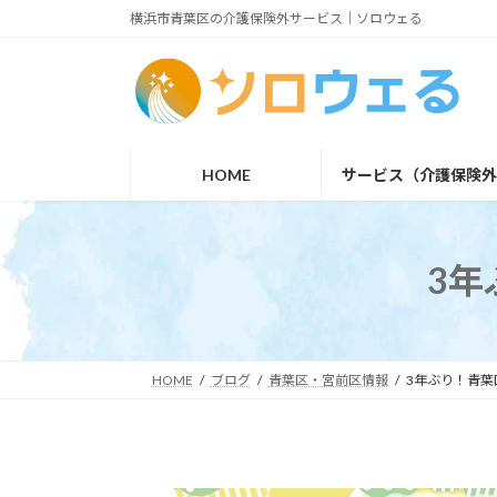
コ
ナ
横浜市青葉区の介護保険外サービス｜ソロウェる
ン
ビ
テ
ゲ
ン
ー
ツ
シ
HOME
サービス（介護保険
へ
ョ
ス
ン
キ
に
3年
ッ
移
プ
動
HOME
ブログ
青葉区・宮前区情報
3年ぶり！青葉