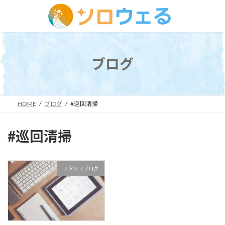
コ
ナ
ン
ビ
テ
ゲ
ン
ー
ツ
シ
ブログ
へ
ョ
ス
ン
キ
に
ッ
移
HOME
ブログ
#巡回清掃
プ
動
#巡回清掃
スタッフブログ