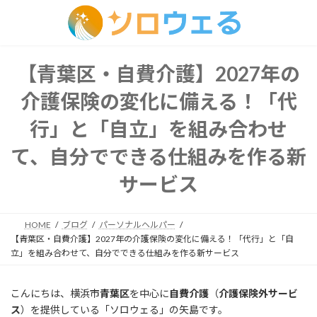
コ
ナ
ン
ビ
テ
ゲ
ン
ー
【青葉区・自費介護】2027年の
ツ
シ
へ
ョ
介護保険の変化に備える！「代
ス
ン
キ
に
行」と「自立」を組み合わせ
ッ
移
て、自分でできる仕組みを作る新
プ
動
サービス
HOME
ブログ
パーソナルヘルパー
【青葉区・自費介護】2027年の介護保険の変化に備える！「代行」と「自
立」を組み合わせて、自分でできる仕組みを作る新サービス
こんにちは、横浜市
青葉区
を中心に
自費介護
（
介護保険外サービ
ス
）を提供している「ソロウェる」の矢島です。