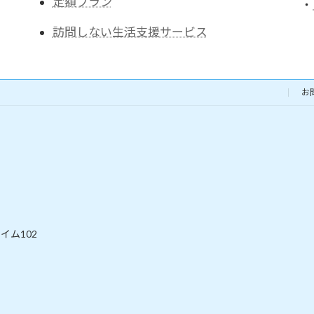
定額プラン
・
訪問しない生活支援サービス
お
イム102