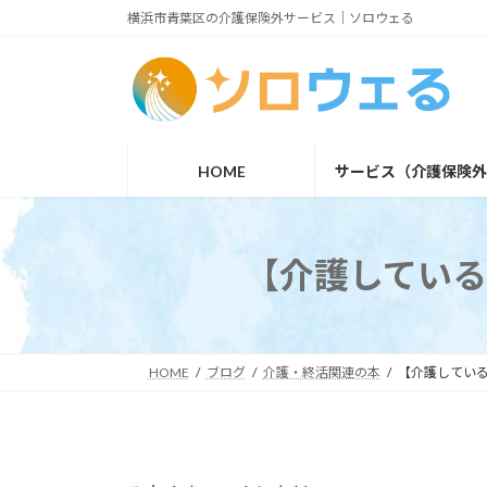
コ
ナ
横浜市青葉区の介護保険外サービス｜ソロウェる
ン
ビ
テ
ゲ
ン
ー
ツ
シ
HOME
サービス（介護保険
へ
ョ
ス
ン
キ
に
【介護してい
ッ
移
プ
動
HOME
ブログ
介護・終活関連の本
【介護してい