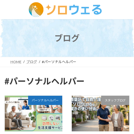
コ
ナ
ン
ビ
テ
ゲ
ン
ー
ツ
シ
ブログ
へ
ョ
ス
ン
キ
に
ッ
移
HOME
ブログ
#パーソナルヘルパー
プ
動
#パーソナルヘルパー
パーソナルヘルパー
スタッフブログ