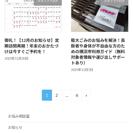
スタッフブログ
スタッフブログ
御礼！【12月のお知らせ】定
粗大ごみのお悩みを解決！高
期訪問再開！年末のおかたづ
齢者や身体が不自由な方のた
けは今すぐご予約を！
めの横浜市利用ガイド（無料
対象者情報や運び出しサポー
2025年11月30日
トあり）
2025年11月5日
投
固
固
固
1
2
…
6
»
定
定
定
稿
ペ
ペ
ペ
の
ー
ー
ー
お悩み相談室
ジ
ジ
ジ
ペ
お知らせ